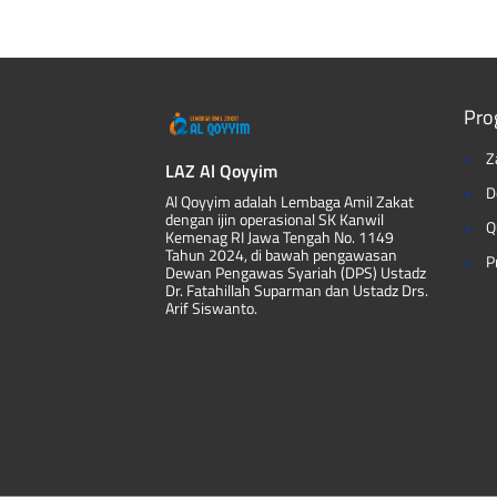
Pro
Z
LAZ Al Qoyyim
D
Al Qoyyim adalah Lembaga Amil Zakat
dengan ijin operasional SK Kanwil
Q
Kemenag RI Jawa Tengah No. 1149
Tahun 2024, di bawah pengawasan
P
Dewan Pengawas Syariah (DPS) Ustadz
Dr. Fatahillah Suparman dan Ustadz Drs.
Arif Siswanto.