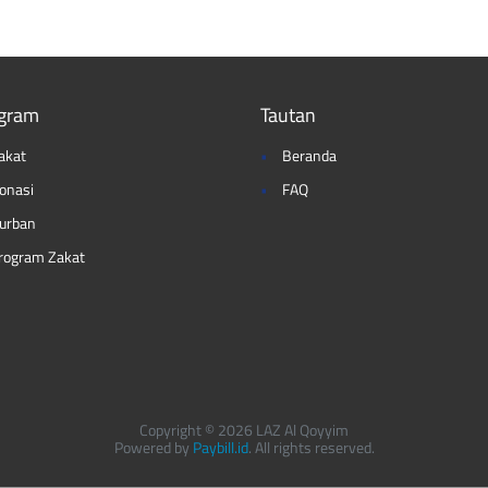
gram
Tautan
akat
Beranda
onasi
FAQ
urban
rogram Zakat
Copyright © 2026 LAZ Al Qoyyim
Powered by
Paybill.id
. All rights reserved.