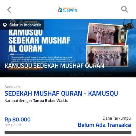
Seluruh Indonesia
KAMUSQU SEDEKAH MUSHAF QURAN
Sedekah
SEDEKAH MUSHAF QURAN - KAMUSQU
Sampai dengan
Tanpa Batas Waktu
Rp 80.000
Dana Terkumpul
Belum Ada Transaksi
per paket