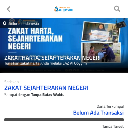
Seluruh Indonesia
ZAKAT HARTA, SEJAHTERAKAN NEGERI
Tunaikan zakat harta Anda melalui LAZ Al Qoyyim
Sedekah
ZAKAT SEJAHTERAKAN NEGERI
Sampai dengan
Tanpa Batas Waktu
Dana Terkumpul
Belum Ada Transaksi
Tanpa Target